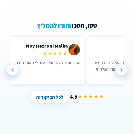
טסו, חסכו
וחזרו להמליץ
Lidor Levi
Chen Parizer 
★★★★★
★★
נשים שבאמת אכפת להם!
ערכתי השוואה דרך האתר שאגב היה ממש
נוח לשימוש וממש עזר לי , בזכותו הצלחתי
”
”
לחסוך הרבה כסף !
4.9
★★★★★
לכל הביקורות