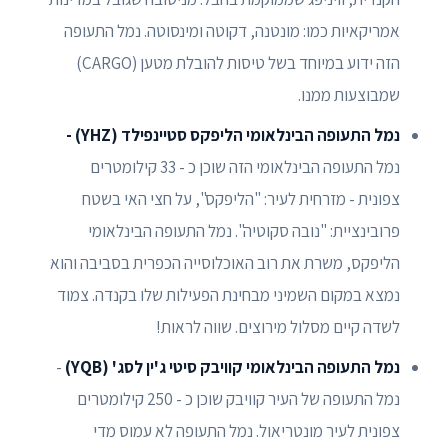
אמריקאיות כמו: מונטנה, דקוטה ומינסוטה. נמל התעופה
הזה ידוע במיוחד בשל טיסות להובלת מטען (CARGO)
שמבוצעות ממנו.
נמל התעופה הבינלאומי הליפקס סטיינפילד (YHZ) -
נמל התעופה הבינלאומי הזה שוכן כ - 33 קילומטרים
צפונית - מזרחית לעיר: "הליפקס", על חצי האי בשטח
פרובינציית: "נובה סקוטיה". נמל התעופה הבינלאומי
הליפקס, משרת את רוב האוכלוסייה הכפרית בסביבה והוא
נמצא במקום השמיני מבחינת הפעילות שלו בקנדה. צמוד
לשדה קיים מסלול מירוצים. שווה לראות!
נמל התעופה הבינלאומי קוויבק סיטי ג'ין לסג' (YQB)
-
נמל התעופה של העיר קוויבק שוכן כ - 250 קילומטרים
צפונית לעיר מונטריאול. נמל התעופה לא עמוס מדי