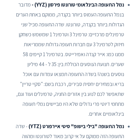
נמל התעופה הבינלאומי טורונטו פירסון (YYZ) -
מדובר
בנמל התעופה העמוס ביותר בקנדה, ממוקם באחת הערים
הגדולות ביותר בקנדה, טורונטו. שדה התעופה מכיל שני
טרמינלים מרכזיים: טרמינל 3 וטרמינל 1 שמשמש כשחקן
חיזוק לטרמינל 3 עם חברות תעופה גדולות שממריאות
ממנו כמו: אייר קנדה ואמירייטס. בטרמינל 1 קיימים 58
שערים. תנועת הנוסעים הכוללת בין: 35 ל - 44 מיליון
נוסעים בשנה! בשדה התעופה תמצאו עמדות עם אוכל
בריא ובמחירים יחסית סבירים, רכבת בשם: "סקיי טריין"
שתאפשר לכם לנוע בין אזורים החניה, טרמינלים ועוד וגם,
מתחמי דיוטי פרי גדולים שלא היו מביישים נמלי תעופה
בינלאומיים אחרים.
נמל התעופה "בילי בישופ" סיטי איירפורט (YTZ)
- שדה
התעופה הזה ממוקם על אי קרוב מאוד לטורונטו ומהווה