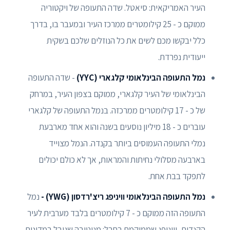
העיר האמריקאית: סיאטל. שדה התעופה של ויקטוריה
ממוקם כ - 25 קילומטרים ממרכז העיר ובמעבר בו, בדרך
כלל יבקשו מכם לשים את כל הנוזלים שלכם בשקית
ייעודית נפרדת.
נמל התעופה הבינלאומי קלגארי (YYC)
- שדה התעופה
הבינלאומי של העיר קלגארי, ממוקם בצפון העיר, במרחק
של כ - 17 קילומטרים ממרכזה. בנמל התעופה של קלגארי
עוברים כ - 18 מיליון נוסעים בשנה והוא אחד מארבעת
נמלי התעופה העמוסים ביותר בקנדה. הנמל מצוייד
בארבעה מסלולי נחיתות והמראות, אך לא כולם יכולים
לתפקד בבת אחת.
נמל התעופה הבינלאומי וויניפג ריצ'רדסון (YWG) -
נמל
התעופה הזה ממוקם כ - 7 קילומטרים בלבד מערבית לעיר
הקנדית, וויניפג שממוקמת בחבל: מניטובה שגובל במדינות