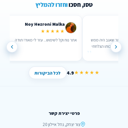
טסו, חסכו
וחזרו להמליץ
alka
Lidor Levi
Che
★★
★★★★★
כפת להם!
ערכתי השוואה דרך האתר שאגב היה ממש
אתר נוח וקל לש
נוח לשימוש וממש עזר לי , בזכותו הצלחתי
”
”
לחסוך הרבה כסף !
4.9
★★★★★
לכל הביקורות
פרטי יצירת קשר
צור יצחק, נחל איילון 20