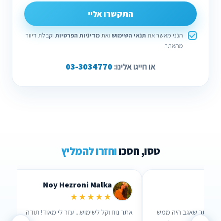
התקשרו אליי
הנני מאשר את
תנאי השימוש
ואת
מדיניות הפרטיות
וקבלת דיוור
מהאתר.
03-3034770
או חייגו אלינו:
טסו, חסכו
וחזרו להמליץ
Lidor Levi
Chen Parizer 
★★★★★
★★
נשים שבאמת אכפת להם!
ערכתי השוואה דרך האתר שאגב היה ממש