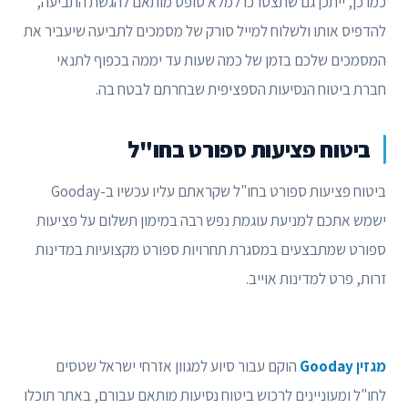
כמו כן, ייתכן גם שתצטרכו למלא טופס מותאם להגשת התביעה,
להדפיס אותו ולשלוח למייל סורק של מסמכים לתביעה שיעביר את
המסמכים שלכם בזמן של כמה שעות עד יממה בכפוף לתנאי
חברת ביטוח הנסיעות הספציפית שבחרתם לבטח בה.
ביטוח פציעות ספורט בחו"ל
ביטוח פציעות ספורט בחו"ל שקראתם עליו עכשיו ב-Gooday
ישמש אתכם למניעת עוגמת נפש רבה במימון תשלום על פציעות
ספורט שמתבצעים במסגרת תחרויות ספורט מקצועיות במדינות
זרות, פרט למדינות אוייב.
מגזין Gooday
הוקם עבור סיוע למגוון אזרחי ישראל שטסים
לחו"ל ומעוניינים לרכוש ביטוח נסיעות מותאם עבורם, באתר תוכלו