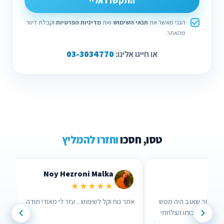
התקשרו אליי
הנני מאשר את
תנאי השימוש
ואת
מדיניות הפרטיות
וקבלת דיוור
מהאתר.
03-3034770
או חייגו אלינו:
טסו, חסכו
וחזרו להמליץ
Noy Hezroni Malka
Lid
★★★★★
★★
רך האתר שאגב היה ממש
אתר נוח וקל לשימוש... עזר לי מאוד! תודה
עזר לי , בזכותו הצלחתי
!