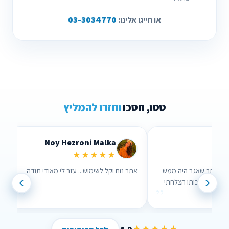
03-3034770
או חייגו אלינו:
טסו, חסכו
וחזרו להמליץ
Noy Hezroni Malka
Lid
★★★★★
★★
רך האתר שאגב היה ממש
אתר נוח וקל לשימוש... עזר לי מאוד! תודה
עזר לי , בזכותו הצלחתי
”
”
!