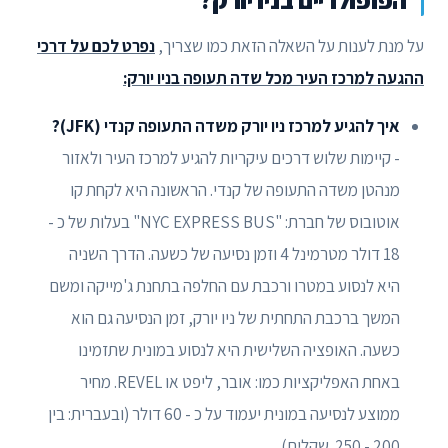
הפופולריים בניו יורק?
על מנת לענות על השאלה הזאת כמו שצריך,
נפרט לכם על דרכי
ההגעה למרכז העיר מכל שדה תעופה בניו יורק:
איך להגיע למרכז ניו יורק משדה התעופה קנדי (JFK)?
- קיימות שלוש דרכים עיקריות להגיע למרכז העיר ולאזור
מנהטן משדה התעופה של קנדי. הראשונה היא לקחת קו
אוטובוס של חברת: "NYC EXPRESS BUS" בעלות של כ -
18 דולר מטרמינל 4 וזמן נסיעה של כשעה. הדרך השניה
היא לנסוע במטרו ורכבת עם החלפה בתחנת ג'מייקה ומשם
המשך ברכבת התחתית של ניו יורק, זמן הנסיעה גם הוא
כשעה. האופציה השלישית היא לנסוע במונית שתזמינו
באחת האפליקציות כמו: אובר, ליפט או REVEL. מחיר
ממוצע לנסיעה במונית יעמוד על כ - 60 דולר (ובעברית: בין
200 - 250 שקלים).