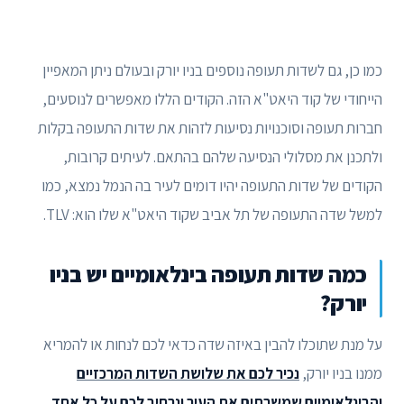
כמו כן, גם לשדות תעופה נוספים בניו יורק ובעולם ניתן המאפיין
הייחודי של קוד היאט"א הזה. הקודים הללו מאפשרים לנוסעים,
חברות תעופה וסוכנויות נסיעות לזהות את שדות התעופה בקלות
ולתכנן את מסלולי הנסיעה שלהם בהתאם. לעיתים קרובות,
הקודים של שדות התעופה יהיו דומים לעיר בה הנמל נמצא, כמו
למשל שדה התעופה של תל אביב שקוד היאט"א שלו הוא: TLV.
כמה שדות תעופה בינלאומיים יש בניו
יורק?
על מנת שתוכלו להבין באיזה שדה כדאי לכם לנחות או להמריא
ממנו בניו יורק,
נ
כ
יר לכם את שלושת השדות המרכזיים
והבינלאומיים שמשרתים את העיר ונרחיב לכם על כל אחד