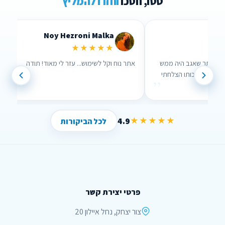
טסו, חסכו
וחזרו להמליץ
Lidor Levi
Chen Parizer Z
★★★★★
★★★
 אנשים שבאמת אכפת להם!
ערכתי השוואה דרך האתר שאגב היה ממש
נוח לשימוש וממש עזר לי , בזכותו הצלחתי
”
”
לחסוך הרבה כסף !
4.9
★★★★★
לכל הביקורות
פרטי יצירת קשר
צור יצחק, נחל איילון 20