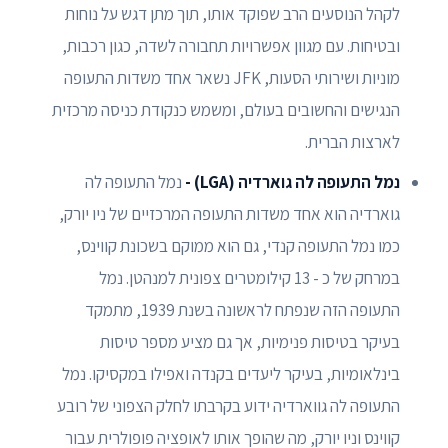
לקהל הנוסעים הרב שפוקד אותו, תוך מתן דגש על נוחות
ובטיחות. עם מגוון אפשרויות תחבורה לשדה, כגון רכבות,
מוניות ושירותי הסעות, JFK נשאר אחד משדות התעופה
הנגישים והחשובים בעולם, ומשמש כנקודת כניסה מרכזית
לארצות הברית.
נמל התעופה לה גוארדיה (LGA) -
נמל התעופה לה
גוארדיה הוא אחד משדות התעופה המרכזיים של ניו יורק,
כמו נמל התעופה קנדי, גם הוא ממוקם בשכונת קווינס,
במרחק של כ - 13 קילומטרים צפונית למנהטן. נמל
התעופה הזה שנפתח לראשונה בשנת 1939, מתמקד
בעיקר בטיסות פנימיות, אך גם מציע מספר טיסות
בינלאומיות, בעיקר ליעדים בקנדה ואפילו במקסיקו. נמל
התעופה לה גווארדיה ידוע בקרבתו לחלק הצפוני של רובע
קווינס וניו יורק, מה שהופך אותו לאופציה פופולרית עבור