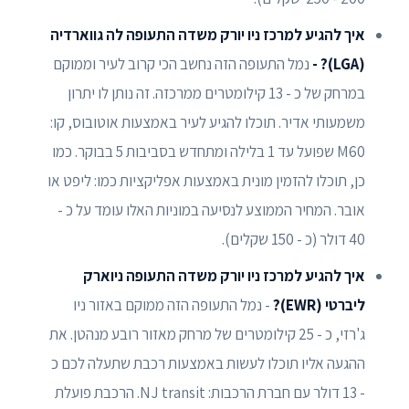
איך להגיע למרכז ניו יורק משדה התעופה לה גווארדיה
(LGA)? -
נמל התעופה הזה נחשב הכי קרוב לעיר וממוקם
במרחק של כ - 13 קילומטרים ממרכזה. זה נותן לו יתרון
משמעותי אדיר. תוכלו להגיע לעיר באמצעות אוטובוס, קו:
M60 שפועל עד 1 בלילה ומתחדש בסביבות 5 בבוקר. כמו
כן, תוכלו להזמין מונית באמצעות אפליקציות כמו: ליפט או
אובר. המחיר הממוצע לנסיעה במוניות האלו עומד על כ -
40 דולר (כ - 150 שקלים).
איך להגיע למרכז ניו יורק משדה התעופה ניוארק
ליברטי (EWR)?
- נמל התעופה הזה ממוקם באזור ניו
ג'רזי, כ - 25 קילומטרים של מרחק מאזור רובע מנהטן. את
ההגעה אליו תוכלו לעשות באמצעות רכבת שתעלה לכם כ
- 13 דולר עם חברת הרכבות: NJ transit. הרכבת פועלת