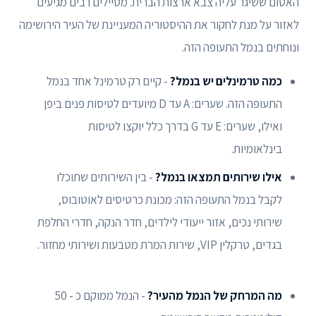
האטום ששיגר עליה צבא ארצות הברית. מטיילים רבים מגיעים
לאזור על מנת לחקור את ההיסטוריה המעניינת של העיר הירושימה
ונוחתים בנמל התעופה הזה.
כמה טרמינלים יש בנמל?
- קיים רק טרמינל אחד בנמל
התעופה הזה. שערים: A עד D מיועדים לטיסות פנים ביפן
ואילו, שערים: E עד G בדרך כלל יוקצו לטיסות
בינלאומיות.
אילו שירותים תמצאו בנמל?
- בין השירותים שתוכלו
לקבל בנמל התעופה הזה: מכונת כרטיסים לאוטובוס,
שירותי נכים, אזור ייעודי לילדים, חדר הנקה, חדרי החלפת
בגדים, טרקלין VIP, שירות המרת מטבעות ושירותי מחזור.
מה המרחק של הנמל מהעיר?
- הנמל ממוקם כ - 50