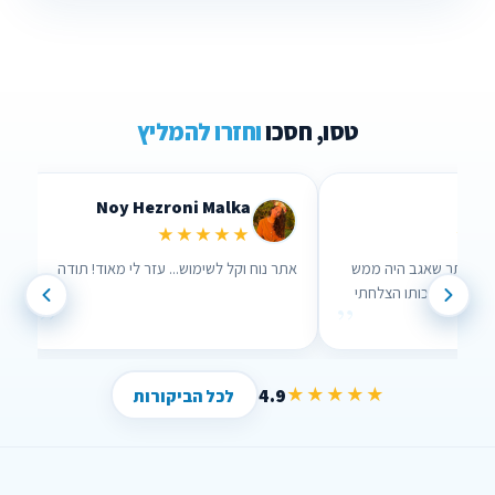
טסו, חסכו
וחזרו להמליץ
Lidor Levi
Chen Parizer Z
★★★★★
★★★
 אנשים שבאמת אכפת להם!
ערכתי השוואה דרך האתר שאגב היה ממש
נוח לשימוש וממש עזר לי , בזכותו הצלחתי
”
”
לחסוך הרבה כסף !
4.9
★★★★★
לכל הביקורות