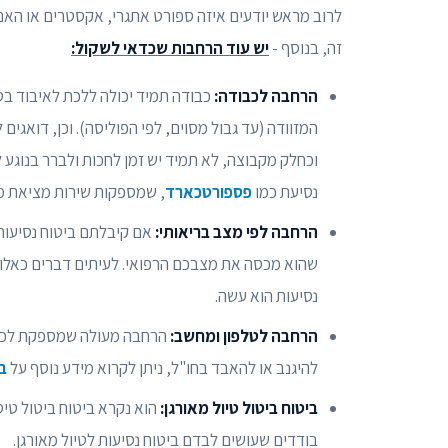
לרוב מראש יודעים איזה ספורט אתגרי, אקסטרים או האם 
זה, בנוסף -
יש עוד הרחבות שכדאי לשקול:
הרחבה לכבודה:
כבודה תמיד יכולה ללכת לאיבוד בט
המזוודה (עד גבול מסוים, לפי הפוליסה). וכן, דואגים 
וכחלק מקבוצה, לא תמיד יש זמן לחכות ולברר בנוגע ל
נסיעת כמו
פספורטכארד
, שמספקות שירות מציאת מז
הרחבה לפי מצב בריאותי:
אם קיבלתם ביטוח נסיעות 
שהוא מכסה את מצבכם הרפואי. לעיתים דברים כאלו קו
נסיעות הוא עשה.
הרחבה לטלפון ומחשב:
הרחבה מעולה שמספקת לכם שק
להיגנב או להאבד בחו"ל, ניתן לקרוא מידע נוסף על
ב
ביטוח ביטול טיול מאורגן:
הוא נקרא ביטוח ביטול טי
בודדים שעושים לבדם ביטוח נסיעות לטיול מאורגן.