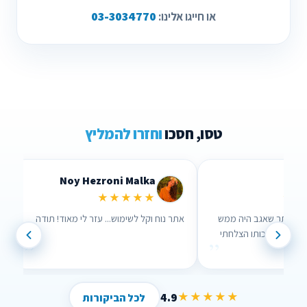
03-3034770
או חייגו אלינו:
טסו, חסכו
וחזרו להמליץ
Lidor Levi
Chen Parizer Z
★★★★★
★★★
 אנשים שבאמת אכפת להם!
ערכתי השוואה דרך האתר שאגב היה ממש
נוח לשימוש וממש עזר לי , בזכותו הצלחתי
”
”
לחסוך הרבה כסף !
4.9
★★★★★
לכל הביקורות