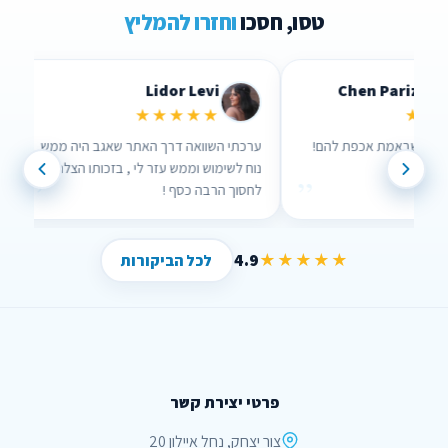
טסו, חסכו
וחזרו להמליץ
Lidor Levi
Chen Parizer Z
★★★★★
★★★
 אנשים שבאמת אכפת להם!
ערכתי השוואה דרך האתר שאגב היה ממש
נוח לשימוש וממש עזר לי , בזכותו הצלחתי
”
”
לחסוך הרבה כסף !
4.9
★★★★★
לכל הביקורות
פרטי יצירת קשר
צור יצחק, נחל איילון 20