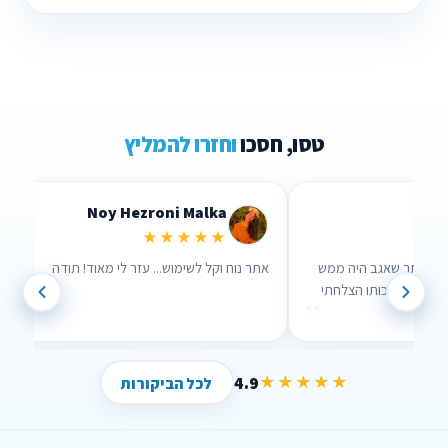
טסו, חסכו
וחזרו להמליץ
Lidor Levi
Chen Pariz
★★★★★
★
ם שבאמת אכפת להם!
ערכתי השוואה דרך האתר שאגב היה ממש
אתר
נוח לשימוש וממש עזר לי , בזכותו הצלחתי
”
”
לחסוך הרבה כסף !
4.9
★★★★★
לכל הביקורות