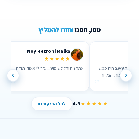
טסו, חסכו
וחזרו להמליץ
Lidor Levi
Chen Parizer Z
★★★★★
★★★
 אנשים שבאמת אכפת להם!
ערכתי השוואה דרך האתר שאגב היה ממש
נוח לשימוש וממש עזר לי , בזכותו הצלחתי
”
”
לחסוך הרבה כסף !
4.9
★★★★★
לכל הביקורות