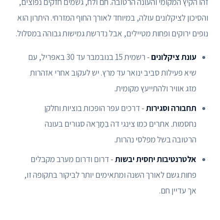
זהו הקיץ המקומי והעונה הרטובה. חם ולח, גשמים חזקים נפוצים,
והסיכון לציקלונים עולה, במיוחד לאורך החוף המזרחי. היתרון הוא
נופים ירוקים ופחות מטיילים, אבל נדרשת גמישות גבוהה במסלול.
עונת ציקלונים
- רשמית 15 בנובמבר עד 30 באפריל, עם
שיא פעילות סביב ינואר עד מרץ. יש לעקוב אחרי אזהרות
מזג אוויר ולהתייעץ מקומית.
תחבורה וסגירות
- דרכים עפר הופכות בוציות וחלקן
נחסמות. אתרים כמו צינגי דה בֵמַרַאה סגורים בעונה
הרטובה בשל מפלסי נהרות.
אלטרנטיבות יחסית יבשות
- דרום ודרום מערב מקבלים
פחות גשם לאורך השנה ומתאימים יותר לביקור בתקופה זו,
אך עדיין חם.