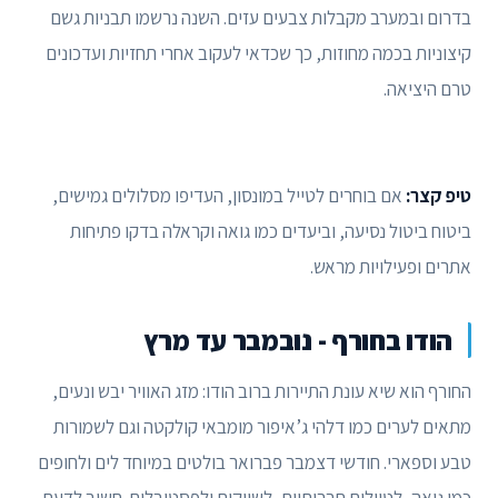
בדרום ובמערב מקבלות צבעים עזים. השנה נרשמו תבניות גשם
קיצוניות בכמה מחוזות, כך שכדאי לעקוב אחרי תחזיות ועדכונים
טרם היציאה.
טיפ קצר:
אם בוחרים לטייל במונסון, העדיפו מסלולים גמישים,
ביטוח ביטול נסיעה, וביעדים כמו גואה וקראלה בדקו פתיחות
אתרים ופעילויות מראש.
הודו בחורף - נובמבר עד מרץ
החורף הוא שיא עונת התיירות ברוב הודו: מזג האוויר יבש ונעים,
מתאים לערים כמו דלהי ג’איפור מומבאי קולקטה וגם לשמורות
טבע וספארי. חודשי דצמבר פברואר בולטים במיוחד לים ולחופים
כמו גואה, לטיולים תרבותיים, לשווקים ולפסטיבלים. חשוב לדעת