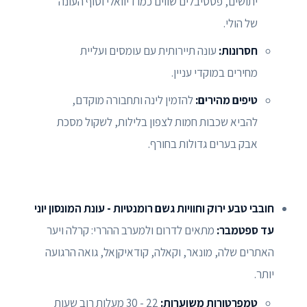
יתושים, פסטיבלים שווים כמו דיוואלי וסוף העונה
של הולי.
חסרונות:
עונה תיירותית עם עומסים ועליית
מחירים במוקדי עניין.
טיפים מהירים:
להזמין לינה ותחבורה מוקדם,
להביא שכבות חמות לצפון בלילות, לשקול מסכת
אבק בערים גדולות בחורף.
חובבי טבע ירוק וחוויות גשם רומנטיות - עונת המונסון יוני
עד ספטמבר:
מתאים לדרום ולמערב ההררי: קרלה ויער
האתרים שלה, מונאר, וקאלה, קודאיקןאל, גואה הרגועה
יותר.
טמפרטורות משוערות:
22 - 30 מעלות רוב שעות