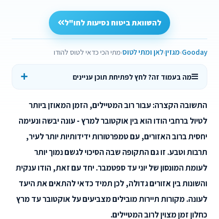
להשוואת ביטוח נסיעות לחו"ל
Gooday
מגזין
לאן ומתי לטוס
מתי הכי כדאי לטוס להודו
מה בעמוד זה? לחץ לפתיחת תוכן עניינים
התשובה הקצרה: עבור רוב המטיילים, הזמן המאוזן ביותר
לטיול ברחבי הודו הוא בין אוקטובר למרץ - עונה יבשה ונעימה
יחסית ברוב האזורים, עם טמפרטורות ידידותיות יותר לעיר,
תרבות וטבע. זו גם התקופה שבה הסיכוי לגשם נמוך יותר
לעומת המונסון של יוני עד ספטמבר. יחד עם זאת, הודו ענקית
והשונות בין אזורים גדולה, לכן תמיד כדאי להתאים את היעד
לעונה. מקורות תיירות מובילים מצביעים על אוקטובר עד מרץ
כחלון זמן מצוין לרוב המטיילים.