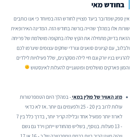
בחודש מאי
אין ספק שמדובר ביעד מצויין לחודש הזה במיוחד כי אנו כותבים
שורות אלו במהלך שהייה בורשה בחודש הזה. המדינה האירופאית
הזאת בדיוק מתחילה את הקיץ שלה בתקופה מושלמת של פריחה
ולבלוב, עם קניונים סואנים וגורדי שחקים עצומים שיגרמו לכם
להרגיש בניו יורק וגם חיי לילה מסקרנים, שלל פעילויות לילדים
והמון פארקים מושלמים ופוטוגניים להעלות לאינסטוש
מזג האוויר של פולין במאי
- במהלך היום הטמפרטורות
עולות לרוב בין 20 - 25 ולפעמים גם יותר..אז לא כדאי
לארוז יותר ממעיל אחד ובלילה קריר יותר, בדרך כלל בין 7
- 13 מעלות. בנוסף, בשליש מהחודש ייתכן וירד גם גשם
ויהיה מעט קריר ביום ברמת טמפרטורה של כ - 16 או 17