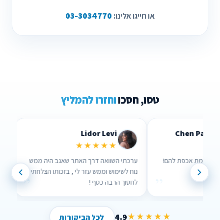
03-3034770
או חייגו אלינו:
טסו, חסכו
וחזרו להמליץ
Lidor Levi
Chen Parizer Z
★★★★★
★★★
 אנשים שבאמת אכפת להם!
ערכתי השוואה דרך האתר שאגב היה ממש
נוח לשימוש וממש עזר לי , בזכותו הצלחתי
”
”
לחסוך הרבה כסף !
4.9
★★★★★
לכל הביקורות