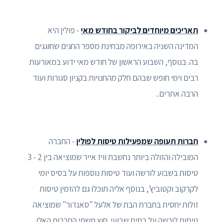
תאריכים מיוחדים לביקור בחודש מאי
- פולין היא
המדינה השניה באירופה מבחינת מספר החגים שחוגגים
בה. בנוסף, השבוע הראשון של חודש מאי ידוע במאורעות
רבים וימי חופש שבהם חלק מהחנויות בקניון סגורות ועוד
הרבה אתרים..
חברות תעופה שמפעילות טיסות לפולין
- החברה
המובילה והזולה ביותר נחשבת וויז אייר שמוציאה בין 2 - 3
טיסות בשבוע לורשה ועוד טיסות נוספות על בסיס יומי
לקרקוב וקטוביץ', בנוסף אליה תוכלו גם להזמין טיסות
זולות יחסית בחברת הבת של אלעל "סאנדור" שמוציאה
טיסות לורשה על בסיס שבועי. חוץ משתי החברות האלו