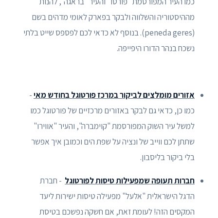
כמו העיר המפורסמת "פורטו" והעיר "בראגה", להנות
מההיסטוריה והשלווה ולבקר בפארק לאומי מדהים בשם
(peneda geres). בנוסף לא כדאי לכם לפספס שייט בלתי
נשכח בנהר הדורו היפייפה.
אזורים מומלצים לביקור במרכז פורטוגל בחודש מאי
-
כמו כן, כדאי גם לבקר באזורים מרכזיים של פורטוגל כמו
למשל עיר השוק המפורסמת "קוימברה", והעיר "אווירו"
שתתן לכם ווייב של ונציה על שפת הים וכמובן איך אפשר
בלי ביקור בליסבון.
חברות תעופה שמפעילות טיסות לפורטוגל
- חברת
הדגל הישראלית "אלעל" מפעילה טיסות ישירות ליעד
המקסים הזה! לעומת זאת, אם חשקה נפשכם בטיסת