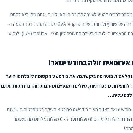
נואר שנחשב כחודש הסקי הגדול ביותר!
 מספר דרכים להגיע לעיירה החורפית והאייקונית. אחת מהן היא לקחת
טיסה ישירה שמפעילה חברת אלעל לעיר הפופולרית ג'נבה שבשווייץ ולנחות בשדה שנקרא: GVA משם לנסוע ברכב כשעה ו -
40 דקות. דרך נוספת היא להגיע בטיסה ישירה עם חברת טראנסוויה, לנחות בשדה התעופה ליון סנט - אכזופרי (LYS) ולנסוע
אירופאית זולה בחודש ינואר!
לה וקלאסית באירופה ביקשתם? את בודפשט הקסומה קיבלתם! היעד
 לחופשות משפחתיות, טיולים רומנטיים ומסיבות רווקים ורווקות. אתם
ר לכם עליה…
חודש ינואר באזור העיר בודפשט מתבטא בעיקר בטמפרטורות שנעות
בין מינוס 2 מעלות ל - 10 מעלות צלזיוס פלוס במהלך היום ובלילה בין מינוס 8 מעלות ועד ל - 0 מעלות צלזיוס מה שאומר
מהם!