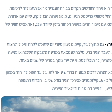
ר הוא אחד החודשים הקרים בבירת הונגריה אך אל תתנו לזה להטעות
חל משווקי כריסמס חגיגיים, מופע אורות הבזיליקה, שייט עם ארוחת
א עם מים רותחים באוויר הפתוח בזמן שיורד שלג, זאת ממש חוויה של
? -
גם מחוץ לעיר, קיימים מגוון סיורי יום שתוכלו לקחת ואפילו לחצות
מי לעבר העיר ברטיסלבה שנמצאת במדינת סלובקיה השכנה או נסיעה
א חסרות דרכים מגוונות בחודש ינואר להגיע ליעד הפופולרי הזה במגוון
טיסות ישירות לשדה התעופה BUD שנמצא במרחק של כ - 16 קילומטרים ממרכז העיר בודפשט. בין חברות התעופה
 וויז אייר ההונגרית וריינאייר האירית.