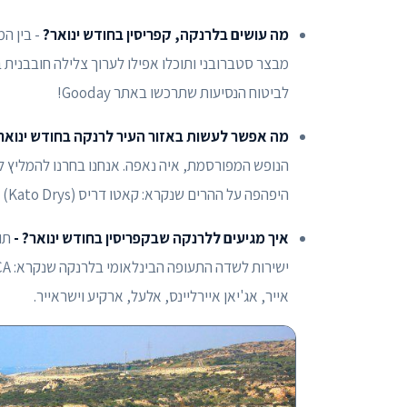
מה עושים בלרנקה, קפריסין בחודש ינואר?
- בין ה
מבצר סטברובני ותוכלו אפילו לערוך צלילה חובבנית 
לביטוח הנסיעות שתרכשו באתר Gooday!
מה אפשר לעשות באזור העיר לרנקה בחודש ינואר
היפהפה על ההרים שנקרא: קאטו דריס (Kato Drys) ובכפר נוסף עם מגוון של אופציות קולינריות בשם: זיגי (Zygi).
איך מגיעים ללרנקה שבקפריסין בחודש ינואר? -
תוכ
אייר, אג'יאן איירליינס, אלעל, ארקיע וישראייר.