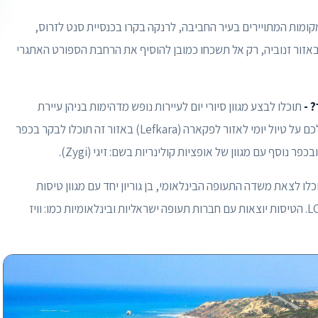
מקומות המתויירים בעיר החביבה, לרנקה בקרו בכנסיית סנט לזרוס,
באזור זנוביה, רק אל תשכחו כמובן להוסיף את הרחבת הספורט האתגרי
? -
תוכלו לבצע מגוון סיורי יום לעיירות נופש מדהימות בניהן עיירת
הנופש המפורסמת, איה נאפה. אנחנו בחרנו להמליץ לכם על טיול יומי לאזור לפקארה (Lefkara) באזור זה תוכלו לבקר בכפר
לו לצאת משדה התעופה הבינלאומי, בן גוריון יחד עם מגוון טיסות
ישירות לשדה התעופה הבינלאומי בלרנקה שנקרא: LCA. הטיסות יוצאות עם חברות תעופה ישראליות ובינלאומיות כמו: וויז