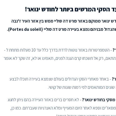
יעד הסקי המרשים ביותר לחודש ינואר!
ינואר ממוקם באזור פורט דה סוליי ממש בין אזור העיר ז'נבה
שבשוויץ לבין הגבול עם צרפת. באזור מגוון אתרי סקי שהגדול מבניהם נמצא בעיירה פורט דה סוליי (Portes du soleil).
?
- הטמפרטורות באזור נוטות לרדת בדרך כלל עד 10 מעלות מתחת ל -
 בהתאם, רק אל תשכחו קרם הגנה לפנים, תאמינו או לא, זה שקר לא אומר
ר?
- באחד מאתרי הסקי הגדולים בעולם שנמצא בעיירה תוכלו לבצע
 שונים המותאמים לפי רמות שונות של קושי.
 מסקי בחודש ינואר?
- לא חסרים ברים באזור העיירה בהם ניתן לחגוג
מסאז'ים וספא לאחר היום המעייף ומלא האנרגיות שעברתם. כמו כן,