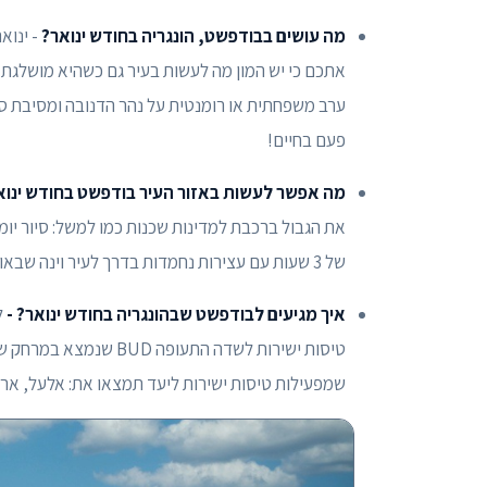
מה עושים בבודפשט, הונגריה בחודש ינואר?
- ינוא
אתכם כי יש המון מה לעשות בעיר גם כשהיא מושלגת ה
ערב משפחתית או רומנטית על נהר הדנובה ומסיבת ספ
פעם בחיים!
מה אפשר לעשות באזור העיר בודפשט בחודש ינואר
את הגבול ברכבת למדינות שכנות כמו למשל: סיור יו
של 3 שעות עם עצירות נחמדות בדרך לעיר וינה שבאוסטריה, כך תוכלו לסמן וי על יעד נוסף במחיר של שניים באחד.
איך מגיעים לבודפשט שבהונגריה בחודש ינואר? -
ל
שמפעילות טיסות ישירות ליעד תמצאו את: אלעל, ארקיע,