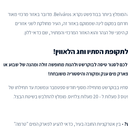
- אזור הלינה המומלץ ביותר בבודפשט נקרא: Belváros. מדובר באזור מרכזי מאוד
חרתם במקום לינה שממוקם באזור זה, העיר מחולקת לשני אזורים
 הימני של הנהר והוא האזור המרכזי והמתויר, שם כדאי ללון.
לתקופת הסתיו וחג הלאווין!
 לכם לסגור טיסה לבוקרשט ולהנות מחופשה זולה ומהנה של שבוע או
 פארק מים ענק ומקורה והיסטוריה משובחת!
סתיו בבוקרשט מתחילה מסוף חודש ספטמבר ונמשכת עד תחילתו של
טת הבצל.
? -
בין אטרקציות החובה בעיר, כדאי להגיע לפארק המים "טרמה"