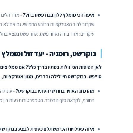
איפה הכי מומלץ ללון בבודפשט בזול?
שקרוב לרוב האטרקציות ברובע החמישי. גם אם לא ב
עיקריים: אזור בודה ואזור פשט. אזור פשט נמצא בחלק
בוקרשט, רומניה - יעד זול ומומלץ 
לאן הטיסות הכי זולות בסתיו בדרך כלל? אנו ממליצים
סו"פש. בבוקרשט חיי לילה נהדרים, מגוון אטרקציות,
מהו מזג האוויר בחודשי הסתיו בבוקרשט? -
עונת ה
החורף, לקראת סוף נובמבר. הטמפרטורות נעות בין מינוס 3 מעלות ל - 20 מעלות צלזיוס. מומלץ להתלבש בשי
איזה פעילויות הכי משתלם כספית לבצע בבוקרשט