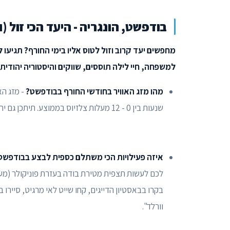
בודפשט, הונגריה - היעד הכי זול (
מחפשים יעד קרוב וזול לטוס אליו בימי החורף? תגיעו 
למשפחה, חיי לילה תוססים, שווקים והיסטוריה יהודית
מהו מזג האוויר בחודשי החורף בבודפשט?
- מזג ה
שנעות בין 0 - 12 מעלות צלזיוס בממוצע. תיתכן גם ירידה מתחת ל - 0 של בין מינוס 2 ל - 6 מעלות צלזיוס.
איזה פעילויות הכי משתלם כספית לבצע בבודפש
לכם לעשות תצפית מטירת בודה בעזרת פוניקולר (מעי
בקרו בבאסטיון הדייגים, קחו שייט לאי מרגיט, סיירו
וורלד".