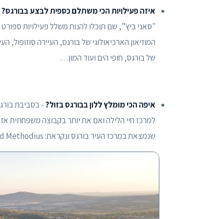
איזה פעילויות הכי משתלם כספית לבצע בבורגס? -
"סאני ביץ'", שם תוכלו להנות משלל פעילויות ספורט י
המוזיאון הארכיאולוגי של בורגס, העיירה סוזופול, ה
של בורגס, חופי הים ועוד המון…
איפה הכי מומלץ ללון בבורגס בזול?
- בסביבת בורגס
למרכז חיי הלילה ואם את יותר בקבוצה משפחתית אז ל
שנמצאת במרכז העיר בורגס ונקראת: Church Saints Cyril and Methodius.