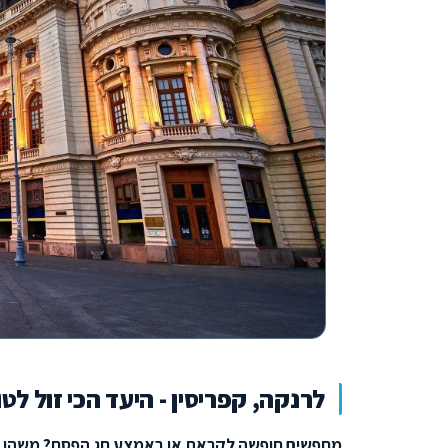
לרנקה, קפריסין - היעד הכי זול לטו
מחפשים חופשה לקראת או באמצע חג הפסח? משהו זול