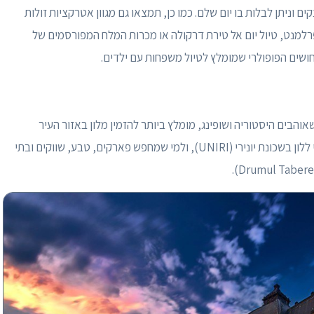
 3 מתחמים שונים ומפנקים וניתן לבלות בו יום שלם. כמו כן, תמצאו גם מגוון אטרקציות זולות
הפרלמנט, טיול יום אל טירת דרקולה או מכרות המלח המפורסמים של
 החושים הפופולרי שמומלץ לטיול משפחות עם ילדים.
אוהבים היסטוריה ושופינג, מומלץ ביותר להזמין מלון באזור העיר
העתיקה. למטיילים שמעדיפים חיי לילה תוססים כדאי ללון בשכונת יונירי (UNIRI), ולמי שמחפש פארקים, טבע, שווקים ובתי