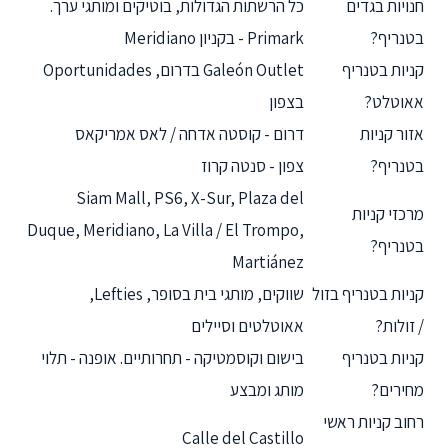
חנויות בגדים
כל הרשתות הגדולות, בוטיקים ומותגי ערך.
בטנריף?
Primark - בקניון Meridiano
קניות בטנריף
Galeón Outlet בדרום, Oportunidades
אאוטלט?
בצפון
אזור קניות
דרום - קוסטה אדחה / לאס אמריקאס
בטנריף?
צפון - סנטה קרוז
Siam Mall, PS6, X-Sur, Plaza del
מרכזי קניות
Duque, Meridiano, La Villa / El Trompo,
בטנריף?
Martiánez
קניות בטנריף בזול
שווקים, מותגי בית בסופר, Lefties,
/ זולות?
אאוטלטים וסיילים
קניות בטנריף
בישום וקוסמטיקה - תחרותיים. אופנה - תלוי
מחירים?
מותג ומבצע
רחוב קניות ראשי
Calle del Castillo