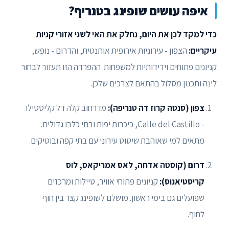
איפה עושים שופינג בטנריף?
כדי למקד לכן את היום, נחלק את האי לשני אזורי קניות
עיקריים:
הצפון - עירוניות אירופית אותנטית, והדרום - נופש,
קניונים פתוחים וידידותיות למשפחות. ההפרדה הזו תעזור לבחור
לינה ותכנון מסלול בהתאם לצרכים שלכן.
צפון (סנטה קרוז דה טנריפה):
מדרחוב קלה דל קליסטילו
- Calle del Castillo, כיכרות יפות ובתי כלבו גדולים.
מתאים למי שאוהבת שיטוט עירוני עם בתי קפה ובוטיקים.
דרום (קוסטה אדחה, לאס אמריקאס, לוס
קריסטיאנוס):
קניונים פתוחי אוויר, טיילות ומרכזים
שפועלים גם בימי ראשון. מושלם לשופינג קצר בין חוף
לחוף.