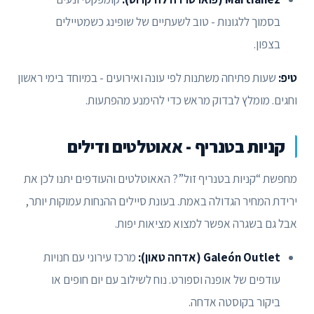
בסמוך ללגונות - טוב לשעתיים של שופינג כשמטיילים
בצפון.
טיפ:
שעות פתיחה משתנות לפי עונה ואירועים - במיוחד בימי ראשון
וחגים. מומלץ לבדוק מראש כדי להימנע מהפתעות.
קניות בטנריף - אאוטלטים ודילים
מחפשת “קניות בטנריף זול”? האאוטלטים והעודפים יתנו לכן את
ירידת המחיר הגדולה באמת. בעונת סיילים ההנחות עמוקות יותר,
אבל גם בשגרה אפשר למצוא מציאות יפות.
Galeón Outlet (אדחה טאון):
מרכז עירוני עם חנויות
עודפים של אופנה וספורט. נוח לשילוב עם יום חופים או
ביקור בקוסטה אדחה.