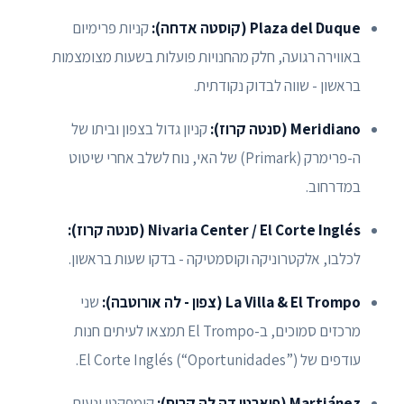
Plaza del Duque (קוסטה אדחה):
קניות פרימיום
באווירה רגועה, חלק מהחנויות פועלות בשעות מצומצמות
בראשון - שווה לבדוק נקודתית.
Meridiano (סנטה קרוז):
קניון גדול בצפון וביתו של
ה-פרימרק (Primark) של האי, נוח לשלב אחרי שיטוט
במדרחוב.
Nivaria Center / El Corte Inglés (סנטה קרוז):
לכלבו, אלקטרוניקה וקוסמטיקה - בדקו שעות בראשון.
La Villa & El Trompo (צפון - לה אורוטבה):
שני
מרכזים סמוכים, ב-El Trompo תמצאו לעיתים חנות
עודפים של El Corte Inglés (“Oportunidades”).
Martiánez (פוארטו דה לה קרוס):
קומפקטי ונעים