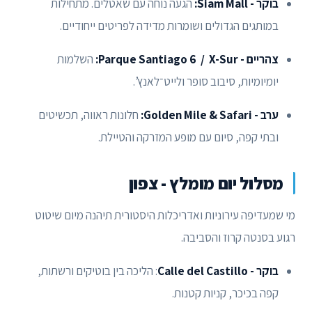
בוקר - Siam Mall:
הגעה נוחה עם שאטלים. מתחילות
במותגים הגדולים ושומרות מדידה לפריטים ייחודיים.
צהריים - Parque Santiago 6 / X-Sur:
השלמות
יומיומיות, סיבוב סופר ולייט־לאנץ’.
ערב - Golden Mile & Safari:
חלונות ראווה, תכשיטים
ובתי קפה, סיום עם מופע המזרקה והטיילת.
מסלול יום מומלץ - צפון
מי שמעדיפה עירוניות ואדריכלות היסטורית תיהנה מיום שיטוט
רגוע בסנטה קרוז והסביבה.
בוקר - Calle del Castillo
: הליכה בין בוטיקים ורשתות,
קפה בכיכר, קניות קטנות.