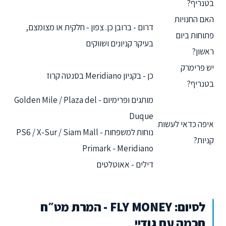
בטנריף?
האם החנויות
דרום - ברובן כן. צפון - חלקית או מצומצם,
פתוחות ביום
בעיקר קניונים ושווקים
ראשון?
יש פרימרק
כן - בקניון Meridiano בסנטה קרוז
בטנריף?
מותגים ופרימיום - Golden Mile / Plaza del
Duque
איפה כדאי לעשות
נוחות למשפחות - PS6 / X-Sur / Siam Mall
קניות?
Primark - Meridiano
דילים - אאוטלטים
לסיום: FLY MONEY - המרת מט״ח
חכמה עם גודיי