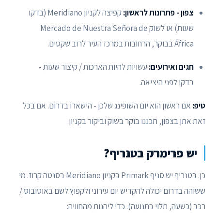
צפון - פתרונות לראשון:
קפיצה לקניון Meridiano (בדקו
שעות) או לשוק Mercado de Nuestra Señora de
África בבוקר, הרחובות במרכז העיר לרוב שקטים.
חגים ואירועים:
עשויות להיות הארכות / קיצור שעות -
בדקו לפני היציאה.
טיפ:
אם ראשון הוא יום השופינג שלכן - הישארו בדרום. אם בכל
זאת אתן בצפון, תכננו בוקר בשוק וביקור בקניון.
יש פרימרק בטנריף?
כן. בטנריף יש סניף Primark בקניון Meridiano בסנטה קרוז. מי
ששוהה בדרום יכולה להקדיש יום עירוני ולקפוץ לשם באוטובוס /
רכב (כשעה, תלוי בתנועה). כדי ליהנות מהחוויה: