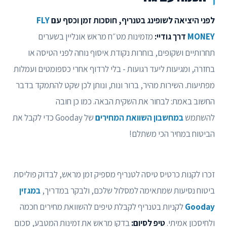
לפני היציאה לשופינג בטנריף, חוסכות זמן וכסף עם
FLY
MONEY
דרך גודיי:
מזמינות מט״ח מראש אונליין בשערים
תחרותיים ושקופים, בוחרות נקודת איסוף נוחה לפני הטיסה או
בחזרה, ומגיעות ליעד רגועות - בלי לרדוף אחרי כספומטים ועמלות
מפתיעות. השירות מהיר, ברור ונוח, ונותן לכן שקט להתמקד בדבר
החשוב באמת: לבחור את השקית הבאה. כמו כן חובה
להשתמש
במחשבון השוואת המחירים
של Gooday כדי לקבל את
הביטוח במחיר הכי משתלם!
זכרו לקנות כרטיס טיסה לטנריף מספיק זמן מראש, לבדוק פוליסת
ביטוח נסיעות שמתאימה למסלול שלכם, ולבקר במדריך,
במגזין
Gooday
לקניות בטנריף לקבלת טיפים להשוואת מחירים חכמה
ולחיסכון אמיתי.
טיפ לסיום:
בדקו מראש את זמינות המטבע, סכום