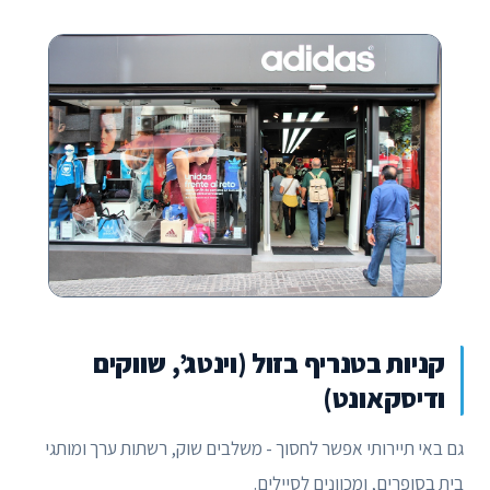
קניות בטנריף בזול (וינטג’, שווקים
ודיסקאונט)
גם באי תיירותי אפשר לחסוך - משלבים שוק, רשתות ערך ומותגי
בית בסופרים, ומכוונים לסיילים.