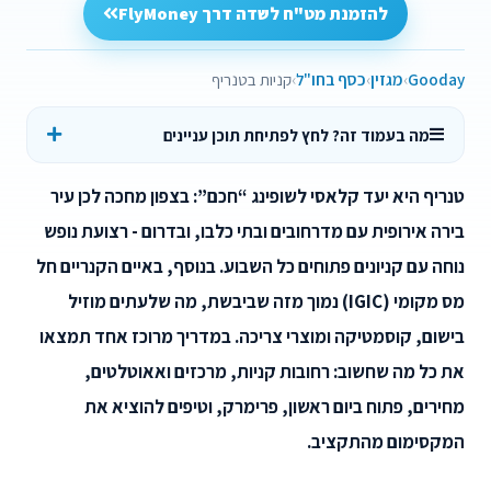
להזמנת מט"ח לשדה דרך FlyMoney
Gooday
מגזין
כסף בחו"ל
קניות בטנריף
מה בעמוד זה? לחץ לפתיחת תוכן עניינים
טנריף היא יעד קלאסי לשופינג “חכם”: בצפון מחכה לכן עיר
בירה אירופית עם מדרחובים ובתי כלבו, ובדרום - רצועת נופש
נוחה עם קניונים פתוחים כל השבוע. בנוסף, באיים הקנריים חל
מס מקומי (IGIC) נמוך מזה שביבשת, מה שלעתים מוזיל
בישום, קוסמטיקה ומוצרי צריכה. במדריך מרוכז אחד תמצאו
את כל מה שחשוב: רחובות קניות, מרכזים ואאוטלטים,
מחירים, פתוח ביום ראשון, פרימרק, וטיפים להוציא את
המקסימום מהתקציב.