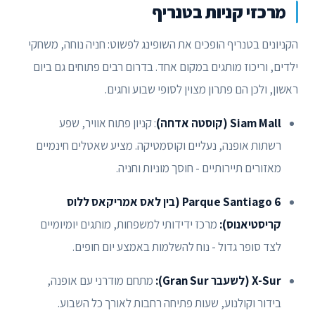
מרכזי קניות בטנריף
הקניונים בטנריף הופכים את השופינג לפשוט: חניה נוחה, משחקי
ילדים, וריכוז מותגים במקום אחד. בדרום רבים פתוחים גם ביום
ראשון, ולכן הם פתרון מצוין לסופי שבוע וחגים.
Siam Mall (קוסטה אדחה)
: קניון פתוח אוויר, שפע
רשתות אופנה, נעליים וקוסמטיקה. מציע שאטלים חינמיים
מאזורים תיירותיים - חוסך מוניות וחניה.
Parque Santiago 6 (בין לאס אמריקאס ללוס
קריסטיאנוס):
מרכז ידידותי למשפחות, מותגים יומיומיים
לצד סופר גדול - נוח להשלמות באמצע יום חופים.
X-Sur (לשעבר Gran Sur):
מתחם מודרני עם אופנה,
בידור וקולנוע, שעות פתיחה רחבות לאורך כל השבוע.