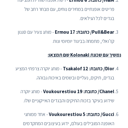
H&M/ כתובת: Ermou 6
- רשת אופנה שוודית המציעה
פריטים אופנתיים במחירים נוחים, עם מבחר רחב של
בגדים לכל הגילאים.
Pull&Bear/ כתובת: Ermou 17
- מותג צעיר עם סגנון
קז'ואלי, מתמחה בביגוד יומיומי ונוח.
נמשיך עם שכונת Kolonaki שם תמצאו:
Dior/ כתובת: Tsakalof 12
- מותג יוקרה צרפתי המציע
בגדים, תיקים, נעליים ובשמים באיכות גבוהה.
Chanel/ כתובת: Voukourestiou 19
- מותג יוקרה
שידוע בעיקר בזכות התיקים והבגדים האייקוניים שלו.
Gucci/ כתובת: Voukourestiou 5
- אחד ממותגי
האופנה המובילים בעולם, ידוע בעיצובים המתקדמים