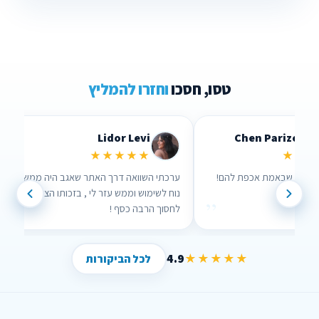
טסו, חסכו
וחזרו להמליץ
Lidor Levi
Chen Parizer Z
★★★★★
★★★
 אנשים שבאמת אכפת להם!
ערכתי השוואה דרך האתר שאגב היה ממש
נוח לשימוש וממש עזר לי , בזכותו הצלחתי
”
”
לחסוך הרבה כסף !
4.9
★★★★★
לכל הביקורות