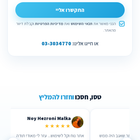
התקשרו אליי
הנני מאשר את
תנאי השימוש
ואת
מדיניות הפרטיות
וקבלת דיוור
מהאתר.
03-3034770
או חייגו אלינו:
טסו, חסכו
וחזרו להמליץ
Lidor Levi
Chen Parizer Z
★★★★★
★★★
 אנשים שבאמת אכפת להם!
ערכתי השוואה דרך האתר שאגב היה ממש