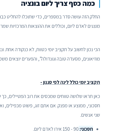
כמה כסף צריך ליום בונציה
החלק הזה עושה סדר במספרים, כדי שתוכלו להחליט כבר עכ
מוצגים לאדם ליום, וכוללים את ההוצאות המרכזיות שמרכי
הכי נכון לחשוב על תקציב יומי כטווח, לא כנקודה אחת. ונצ
מוזיאונים, מסעדה טובה וגונדולה”, והפערים יוצאים משמ
תקציב יומי כולל לינה לפי סגנון -
כאן תראו שלושה טווחים שמכסים את רוב המטיילים, כך ש
חסכוני, ממוצע או מפנק. אם אתם זוג, פשוט מכפילים, ואז
שני אנשים.
חסכוני:
90 - 150 אירו לאדם ליום.