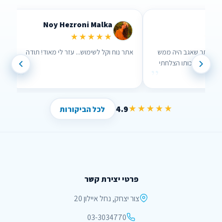
Lidor Levi
Chen Parize
★★★★★
★
ים שבאמת אכפת להם!
ערכתי השוואה דרך האתר שאגב היה ממש
את
נוח לשימוש וממש עזר לי , בזכותו הצלחתי
”
”
לחסוך הרבה כסף !
4.9
★★★★★
לכל הביקורות
פרטי יצירת קשר
צור יצחק, נחל איילון 20
03-3034770