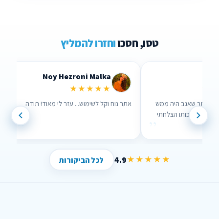
טסו, חסכו
וחזרו להמליץ
Lidor Levi
Chen Parizer Z
★★★★★
★★★
 אנשים שבאמת אכפת להם!
ערכתי השוואה דרך האתר שאגב היה ממש
נוח לשימוש וממש עזר לי , בזכותו הצלחתי
”
”
לחסוך הרבה כסף !
4.9
★★★★★
לכל הביקורות