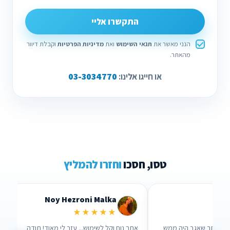
התקשרו אליי
הנני מאשר את
תנאי השימוש
ואת
מדיניות הפרטיות
וקבלת דיוור
מהאתר.
03-3034770
או חייגו אלינו:
טסו, חסכו
וחזרו להמליץ
oni Malka
Lidor Levi
★★★★
★★★★★
ם!
ערכתי השוואה דרך האתר שאגב היה ממש
אתר נוח וקל לשימוש..