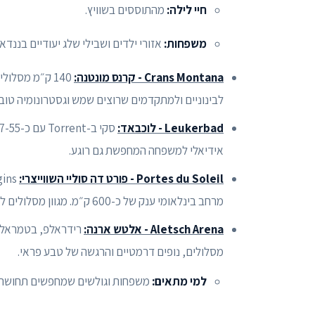
חיי לילה:
מהתוססים בשוויץ.
משפחות:
אזורי ילדים ושבילי שלג יעודיים בננדא-ו
Crans Montana - קרנס מונטנה:
140 ק״מ מסלו
לבינוניים ולמתקדמים שרוצים שמש וגסטרונומיה טוב
Leukerbad - לוכבאד:
אידיאלי למשפחה המחפשת גם רוגע.
Portes du Soleil - פורט דה סוליי השווייצרי:
מרחב בינלאומי ענק של כ-600 ק״מ. מגוון מסלולים לכל הרמות וחיבור קל לג’נבה.
Aletsch Arena - אלטש ארנה:
מסלולים, נופים דרמטיים והרגשה של טבע פראי.
למי מתאים:
משפחות וגולשים שמחפשים תחושה אל