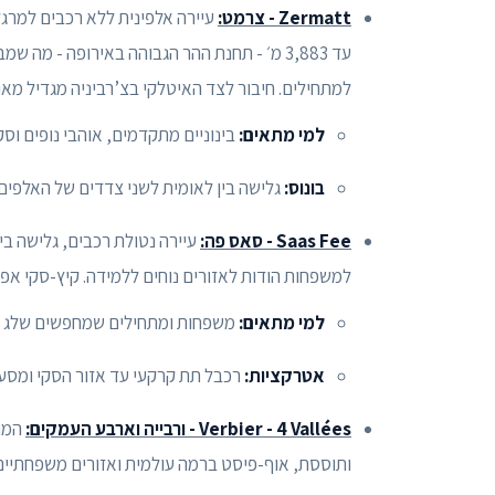
Zermatt - צרמט:
למתחילים. חיבור לצד האיטלקי בצ’רביניה מגדיל מאוד
למי מתאים:
בינוניים מתקדמים, אוהבי נופים וסקי
בונוס:
גלישה בין לאומית לשני צדדים של האלפים.
Saas Fee - סאס פה:
למשפחות הודות לאזורים נוחים ללמידה. קיץ-סקי אפש
למי מתאים:
משפחות ומתחילים שמחפשים שלג בט
אטרקציות:
רכבל תת קרקעי עד אזור הסקי ומסעדה מס
Verbier - 4 Vallées - ורבייה וארבע העמקים:
ותוססת, אוף-פיסט ברמה עולמית ואזורים משפחתיים נוח