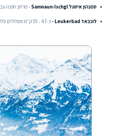
סמנהון אישגל Samnaun-Ischgl
- מרחב חוצה-גבול עם כ-239 ק״מ ומסלול ה- Free
לוכבאד Leukerbad -
כ-47 - 55 ק״מ מסלולים פלוס מתחמי תרמאות מהגדולים באלפים.