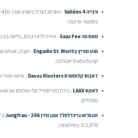
ורבייה 4 Vallées
- 
בסקטור פרינצה.
סאס פה Saas Fee
- עיירה ללא רכבים, גלישה בין כ-1,800 ל-3,600 מ׳, שלג בטוח ואפשרות סקי קיץ על הקרחו
סנט מוריץ Engadin St. Moritz
קורבatsch ודיאבולצה.
דאבוס קלוסטרס Davos Klosters
- שישה אזורי סקי וכ-300 ק״מ מסלולים, שילוב בין עיר אלפ
לאקס LAAX
מסלולים.
יונגפראו גרינדלוולד וונגן מירן Jungfrau - 206
2,970 מ׳ בשילטהורן.