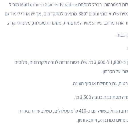
עיירה אלפינית ללא רכבים למרגלות המטרהורן. רכבל למתחם Matterhorn Glacier Paradise מוביל
עד 3,883 מ׳ - תחנת ההר הגבוהה באירופה - מה שמבטיח שלג איכותי ונופים 360°. מתאים למתקדמים, אך יש אזורי לימוד גם
 את המרחב. עיירה: אווירה אותנטית, מסעדות מעולות, מלונות יוקרה.
 גבוה.
עיירה נטולת רכבים, גלישה בין כ-1,800 ל-3,600 מ׳. שלג בטוח הודות לגובה ולקרחונים, פלוסים
רי על הקרחון.
וח, גם בתחילת או סוף העונה.
תובבת בגובה 3,500 מ׳.
המרחב הגדול בשוויץ עם כ-410 ק״מ מסלולים, משלב עיירה צעירה
ים כמו ננדא, וייזונא ותיון.