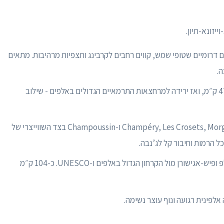
ייזונא-תיון.
לים דרומיים שטופי שמש, קווים רחבים לקרבינג ותצפיות מרהיבות. מתאים
ה.
סקי ב-Torrent עם כ-47-55 ק״מ, ואז ירידה למרחצאות התרמאיים הגדולים באלפים - שילוב
Champéry, Les Crosets, Morgins ו-Champoussin בצד השווייצרי של
רידראלפ, בטמראלפ ופיש-אגישורן מול הקרחון הגדול באלפים ו-UNESCO. כ-104 ק״מ
פינית רגועה ונוף עוצר נשימה.