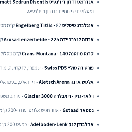
אנדרמט זדרון דיז’נטיס Andermatt Sedrun Disentis -
ומסלולים ידידותיים בזדרון ודיז’נטיס.
אנגלברג טיטליס Engelberg Titlis -
82 ק״מ מסלולים, גלישת-עמק ארוכה, פרירייד אגדי ונגישות מצוינת ממרכז שוויץ.
ארוזה לנצרהיידה Arosa-Lenzerheide - 225
ק״
קרנס מונטנה Crans-Montana - 140
ק״מ מסלולים
פורט דה סוליי Swiss PDS
- שמפרי, לז קרושה, מורז’ן 
אלטש ארנה Aletsch Arena
- רידראלפ, בטמראלפ ופיש-א
וילאר-גריון-דיאבלרה Glacier 3000
- מרחב משפחתי עם גישה ל
גסטאד Gstaad
- אזור נופש אלגנטי עם כ-200 ק״מ מסלולים וגישה ל-Glacier 3000.
אדלבודן לנק Adelboden-Lenk
- כמעט 200 ק״מ, מסלולים מגוונים ואירועי גביע עולם.