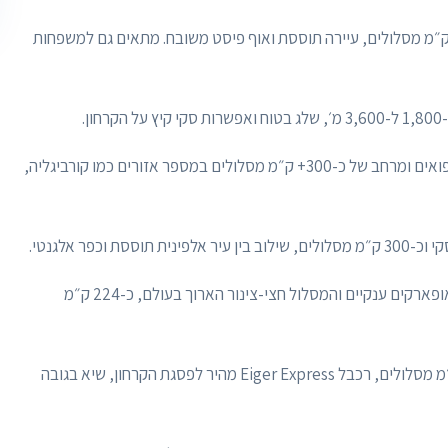
המרחב הגדול בשוויץ עם כ-410 ק״מ מסלולים, עיירה תוססת ואוף פיסט משובח. מתאים גם למשפחות
ן.
- יוקרה, אגמים קפואים ומרחב של כ-300+ ק״מ מסלולים במספר אזורים כמו קורביגליה,
ינית תוססת וכפר אלגנטי.
- בירת הפריסטייל של האלפים עם סנואופארקים ענקיים והמסלול חצי-צינור הארוך בעולם, כ-224 ק״מ
ק״מ מסלולים, רכבל Eiger Express מהיר לפסגת הקרחון, שיא בגובה