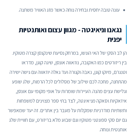
עונה טובה יחסית ובחירה נוחה כאשר מזג האוויר משתנה.
נגאנו וניאיגטה - מגוון עצום ואותנטיות
יפנית
הן לב הסקי של האי הונשו, במרחק נסיעת שינקנסן קצרה מטוקיו.
בין ריזורטים כמו האקובה, נוזאווה אונסן, שיגה קוגן, מדראו
וטנגרם, מיוקו קוגן, נאבה וקגורה ועד גאלה יוזאווה עם גישה ישירה
מהתחנה, מחכה לכם שילוב של מסלולים לכל הרמות, שלג שופע
וגלישת עצים מהנה. העיירות שומרות על אופי מקומי עם אונסן,
איזאקיות וסאקה מניאיגטה, לצד בתי ספר מצוינים למשפחות
ותשתיות מודרניות שמקלות על מעבר בין אתרים. זה יעד שמאפשר
גם יום סקי ספונטני מטוקיו וגם שבוע מלא בריזורט, עם חוויית שלג
אותנטית ונוחה.