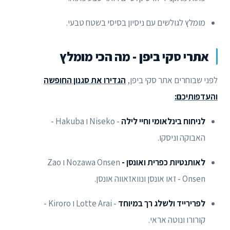
מומלץ לגולשים עם ניסיון בסיסי בשטח טבעי.
אתרי סקי ביפן - מה הכי מומלץ
לפני שבוחרים אתר סקי ביפן,
הגדירו את סגנון החופשה
והעדפותיכם:
לניחוח בינלאומי וחיי לילה
- Niseko ו Hakuba -
האבוקה וניסקו.
לאותנטיות כפרית ואונסן -
Nozawa Onsen ו Zao
Onsen - זאו אונסן ונוואזאווה אונסן.
לפרירייד ולשלג רך במיוחד
- Lotte Arai ו Kiroro -
קורורו ונוטה אראי.