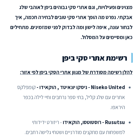
מצוינים ופעילויות, וגם אתרי סקי גבוהים ביפן לאוהבי שלג
אבקתי. נפרט מה הופך אתרי סקי טובים לבחירה חכמה, איך
לבחור עונה, איפה לישון ומה לבדוק לפני שמזמינים. מתחילים
כאן ומסיימים על המסלול.
רשימת אתרי סקי ביפן
להלן רשימה מסודרת של מגוון אתרי הסקי ביפן לפי אזור:
Niseko United - ניסקו יונאיטד , הוקאידו -
קומפלקס
אתרים עם שלג קליל, בתי ספר נרחבים וחיי לילה בכפר
היראפו.
Rusutsu - רוסטוטסו, הוקאידו
- ריזורט ידידותי
למשפחות עם מתקנים מודרניים ושטחי גלישה רחבים.