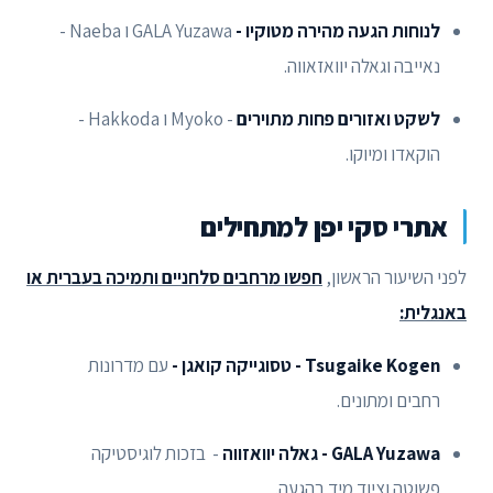
לנוחות הגעה מהירה מטוקיו -
GALA Yuzawa ו Naeba -
נאייבה וגאלה יוואזאווה.
לשקט ואזורים פחות מתוירים
- Myoko ו Hakkoda -
הוקאדו ומיוקו.
אתרי סקי יפן למתחילים
לפני השיעור הראשון,
חפשו מרחבים סלחניים ותמיכה בעברית או
באנגלית:
Tsugaike Kogen - טסוגייקה קואגן -
עם מדרונות
רחבים ומתונים.
GALA Yuzawa - גאלה יוואזווה
- בזכות לוגיסטיקה
פשוטה וציוד מיד בהגעה.