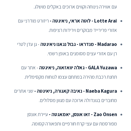
עם אווירה נינוחה וקווים ארוכים באקלים מושלג.
Lotte Arai - לוטה אראי, ניאיגטה -
ריזורט מודרני עם
אזורי פרירייד מבוקרים וירידות רציפות.
Madarao - מנדראו - גבול נגאנו ניאיגטה
- גן עדן לטרי
רן עם אזורי עצים מסומנים באופן רשמי.
GALA Yuzawa - גאלה יוואזאוה, ניאיגטה
- אתר עם
תחנת רכבת מהירה במתחם עצמו לנוחות מקסימלית.
Naeba Kagura - נאיבה קאגורה, ניאיגטה -
שני אתרים
מחוברים בגונדולה ארוכה עם מגוון מסלולים.
Zao Onsen - זאו אונסן, יאמאגטה -
עיירת אונסן
מפורסמת עם עצי קרח חורפיים ותפאורה קסומה.