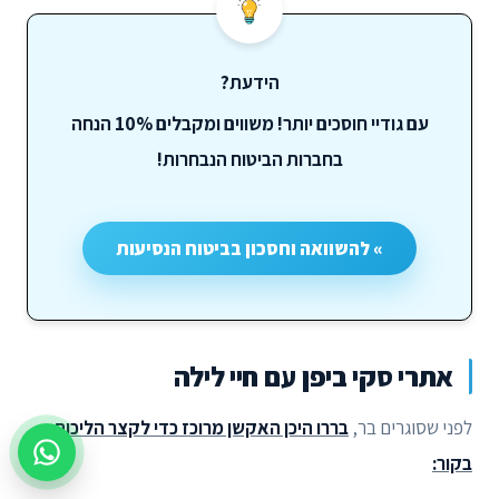
הידעת?
עם גודיי חוסכים יותר! משווים ומקבלים 10% הנחה
בחברות הביטוח הנבחרות!
» להשוואה וחסכון בביטוח הנסיעות
אתרי סקי ביפן עם חיי לילה
לפני שסוגרים בר,
בררו היכן האקשן מרוכז כדי לקצר הליכות
בקור:
צור קשר