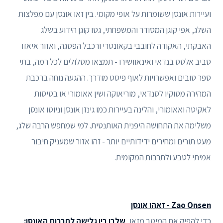
ועיירות אונסן ששומרות על אופי מקומי. בין זאו אונסן עם מפלצות
השלג, אפי קוגן המסודר והמשפחתי, גטו קוגן הידוע בשלג
האבקתי, האקודה לחובבי בקאונטרי ורכבל הפסגה, ואזור איאזו
סביב אלטס בנדאי ואינאוושירו - תמצאו מסלולים לכל רמה, בתי
ספר טובים ואפשרויות לאוף פיסט מודרך. ההגעה נוחה ברכבת
המהירה מטוקיו לסנדאי, מוריאוקה ושין אאומורי או בטיסות
לאקיטה ואאומורי, והלינה בעיירות כמו גינזן אונסן וניוטו אונסן
משלימה את התחושה היפנית האותנטית. למי שמחפש הרבה שלג,
מעט תורים ומחירים ידידותיים יותר - זהו אזור שמעניק חיבור
אמיתי לטבע ולתרבות המקומית.
Zao Onsen - זאהו אונסן
כדי להפיק את המיטב מזאו,
שלבו בין גלישה לתרבות האונסן: