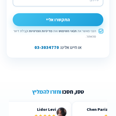
התקשרו אליי
הנני מאשר את
תנאי השימוש
ואת
מדיניות הפרטיות
וקבלת דיוור
מהאתר.
03-3034770
או חייגו אלינו:
טסו, חסכו
וחזרו להמליץ
Lidor Levi
Chen Parizer Z
★★★★★
★★★