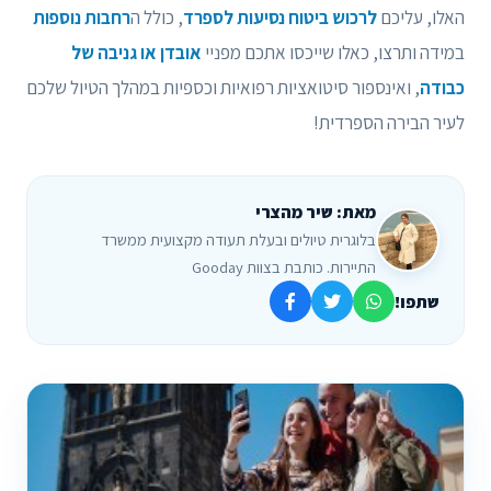
האלו, עליכם
לרכוש ביטוח נסיעות לספרד
, כולל ה
רחבות נוספות
במידה ותרצו, כאלו שייכסו אתכם מפניי
אובדן או גניבה של
כבודה
, ואינספור סיטואציות רפואיות וכספיות במהלך הטיול שלכם
לעיר הבירה הספרדית!
מאת: שיר מהצרי
בלוגרית טיולים ובעלת תעודה מקצועית ממשרד
התיירות. כותבת בצוות Gooday
שתפו!