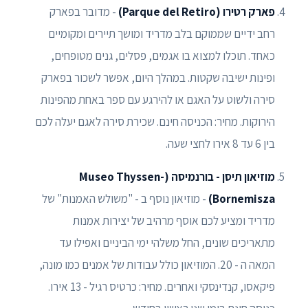
פארק רטירו (Parque del Retiro)
- מדובר בפארק
רחב ידיים שממוקם בלב מדריד ומושך תיירים ומקומיים
כאחד. תוכלו למצוא בו אגמים, פסלים, גנים מטופחים,
ופינות ישיבה שקטות. במהלך היום, אפשר לשכור בפארק
סירה ולשוט על האגם או להירגע עם ספר באחת מהפינות
הירוקות. מחיר: הכניסה חינם. שכירת סירה לאגם יעלה לכם
בין 6 עד 8 אירו לחצי שעה.
מוזיאון תיסן - בורנמיסה (Museo Thyssen-
Bornemisza)
- מוזיאון נוסף ב - "משולש האמנות" של
מדריד ומציע לכם אוסף מרהיב של יצירות אמנות
מתאריכים שונים, החל משלהי ימי הביניים ואפילו עד
המאה ה - 20. המוזיאון כולל עבודות של אמנים כמו מונה,
פיקאסו, קנדינסקי ואחרים. מחיר: כרטיס רגיל - 13 אירו.