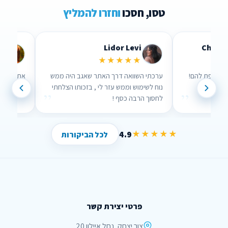
טסו, חסכו
וחזרו להמליץ
Lidor Levi
Chen Parizer Z
★★★★★
★★★
 אנשים שבאמת אכפת להם!
ערכתי השוואה דרך האתר שאגב היה ממש
נוח לשימוש וממש עזר לי , בזכותו הצלחתי
”
”
לחסוך הרבה כסף !
4.9
★★★★★
לכל הביקורות
פרטי יצירת קשר
צור יצחק, נחל איילון 20