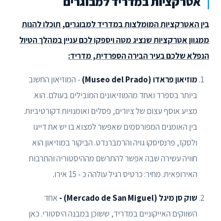
אטרקציות במדריד למבוגרים
בין האטרקציות המומלצות במדריד למבוגרים, תוכלו להנות
ממגוון אטרקציות שנציג מטה ויספקו לכם עניין במהלך הטיול
הנפלא שלכם בעיר הבירה הספרדית, מדריד:
מוזיאון פראדו (Museo del Prado)
- המוזיאון החשוב
ביותר בספרד ואחד מהמוזיאונים המובילים בעולם. הוא
מציע אוסף עצום של ציורים, פסלים ואומנויות דקורטיביות.
בין האומנים המפורסמים שאפשר למצוא בו יש את דייגו
ולסקז, פרנסיסקו גויה והרמברנדט. הביקור במוזיאון הוא
חוויה עשירה שבה אפשר להתרשם מההיסטוריה והתרבות
האירופאית. מחיר: כרטיס רגיל עולהה כ - 15 אירו.
שוק סן מיגל (Mercado de San Miguel) -
אחד
השווקים האייקוניים במדריד, ששוכן במבנה היסטורי. כאן