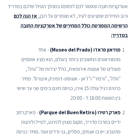
אטרקציות חובה שאסור לכם לפספס במהלך הטיול שלכם במדריד
ורוב התיירים שמגיעים לעיר, לא מוותרים על רובן,
אז הנה לכם
הרשימה המפורטת כולל המחירים של אטרקציות החובה
במדריד:
מוזיאון פראדו (Museo del Prado)
- אחד
מהמוזיאונים החשובים ביותר בעולם, הוא מציג אוספים
מעולים של אמנות אירופאית, כולל יצירות של "גויה",
"וולה", "ורמיר" ו"ז'אן - אוגוסט-דומיניק אינגרס". מחיר:
כרטיס רגיל עולה 15 אירו, כניסה חינם בימים שני עד שישי
בין השעות 18:00 ל - 20:00.
פארק רטירו (Parque del Buen Retiro)
- פארק רחב
ידיים במרכז מדריד, מקום מצוין להירגע, לטייל וליהנות
מהטבע. יש בו אגמים, פסלים, גני ורדים ועוד..מחיר: כניסה