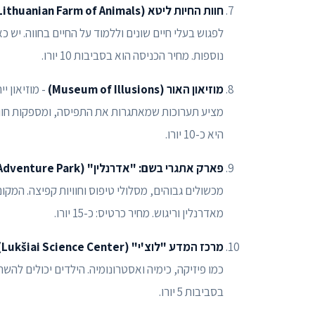
חוות החיות ליטא (Lithuanian Farm of Animals)
לפגוש בעלי חיים שונים וללמוד על החיים בחווה. יש כא
נוספות. מחיר הכניסה הוא בסביבות 10 יורו.
מוזיאון האור (Museum of Illusions)
- מוזיאון י
מציע תערוכות שמאתגרות את התפיסה, ומספקות חוויו
היא כ-10 יורו.
פארק אתגרי בשם: "אדרנלין" (Adrenaline Adventure Park)
מכשולים גבוהים, מסלולי טיפוס וחוויות קפיצה. המקו
מאדרנלין וריגוש. מחיר כרטיס: כ-15 יורו.
מרכז המדע "לוצ'י" (Lukšiai Science Center)
כמו פיזיקה, כימיה ואסטרונומיה. הילדים יכולים להש
בסביבות 5 יורו.