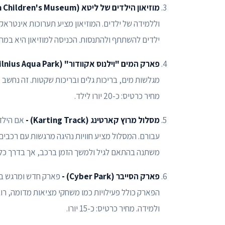
מוזיאון הילדים של ליטא (Lithuanian Children's Museum)
וללמידה של ילדים. המוזיאון מציע תערוכות אינטראק
ילדים להשתתף ולהתנסות. הכניסה למוזיאון היא במחיר
פארק המים "וילנוס אקוודור" (Vilnius Aqua Park)
מגלשות מים, בריכות גלים ובריכות שקטות. זה נחשב מ
מחיר כרטיס: כ-20 יורו לילד.
מסלול מרוץ קארטינג (Karting Track) -
אם הילד
עבורם. המסלול מציע חוויות נהיגה מרגשות עם רכבים
משתנה בהתאם לגיל ולמשך הזמן ברכב, אך בדרך כלל נע סביב 
פארק הסייבר (Cyber Park) -
פארק חדש ומרגש בויל
הפארק כולל פעילויות כמו משחקי מציאות מדומה, רוב
ולמידה. מחיר כרטיס: כ-15 יורו.