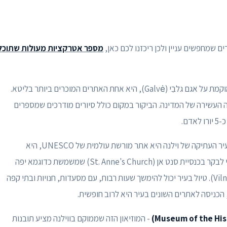
 שמחפשים עניין ולכן ריכזנו לכם כאן,
מספר אטרקציות מעולות שתוכל
טירת טרקאי שממוקמת על אגם גלבֵי (Galvė), היא אחת האתרים המוכרים ביותר בליטא.
שקפת את ההיסטוריה העשירה של המדינה. הביקור במקום כולל סיורים מודרכים שמספרים
ם.
העיר העתיקה של וילנה היא אתר מורשת עולמית של UNESCO, היא
מציעה שילוב מרהיב של סגנונות ארכיטקטוניים. כדאי לבקר בכנסיית סנט אן (St. Anne's Church) שמשמשת כדוגמא יפה
לאדריכלות גותית, ובקתדרלת וילנה (Vilnius Cathedral). טיול בעיר יכול להימשך שעות רבות, עם מסעדות, חנויות ובתי קפה
כניסה לאתרים השונים בעיר היא לרוב חופשית.
- המוזיאון הזה שממוקם בווילנה מציע תובנות