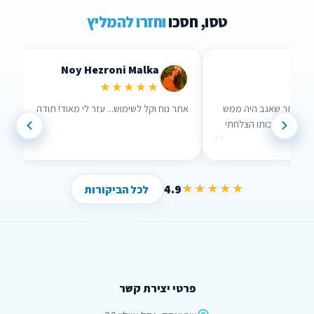
טסו, חסכו
וחזרו להמליץ
Noy Hezroni Malka
Lid
★★★★★
★★
רך האתר שאגב היה ממש
אתר נוח וקל לשימוש... עזר לי מאוד! תודה
עזר לי , בזכותו הצלחתי
”
”
!
4.9
★★★★★
לכל הביקורות
פרטי יצירת קשר