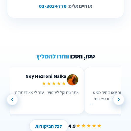
03-3034770
או חייגו אלינו:
טסו, חסכו
וחזרו להמליץ
Lidor Levi
Chen Pa
★★★★★
אמת אכפת להם!
ערכתי השוואה דרך האתר שאגב היה ממש
אתר נוח 
נוח לשימוש וממש עזר לי , בזכותו הצלחתי
”
”
לחסוך הרבה כסף !
4.9
★★★★★
לכל הביקורות