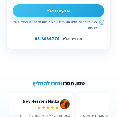
התקשרו אליי
הנני מאשר את
תנאי השימוש
ואת
מדיניות הפרטיות
וקבלת דיוור
מהאתר.
03-3034770
או חייגו אלינו:
טסו, חסכו
וחזרו להמליץ
Lidor Levi
Chen Parizer 
★★★★★
★★
אנשים שבאמת אכפת להם!
ערכתי השוואה דרך האתר שאגב היה ממש