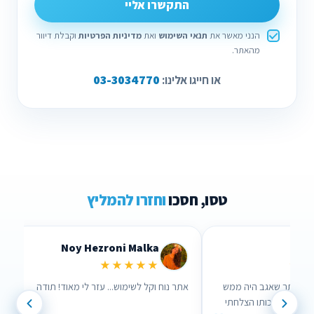
התקשרו אליי
הנני מאשר את
תנאי השימוש
ואת
מדיניות הפרטיות
וקבלת דיוור
מהאתר.
03-3034770
או חייגו אלינו:
טסו, חסכו
וחזרו להמליץ
Noy Hezroni Malka
Lid
★★★★★
★★
רך האתר שאגב היה ממש
אתר נוח וקל לשימוש... עזר לי מאוד! תודה
עזר לי , בזכותו הצלחתי