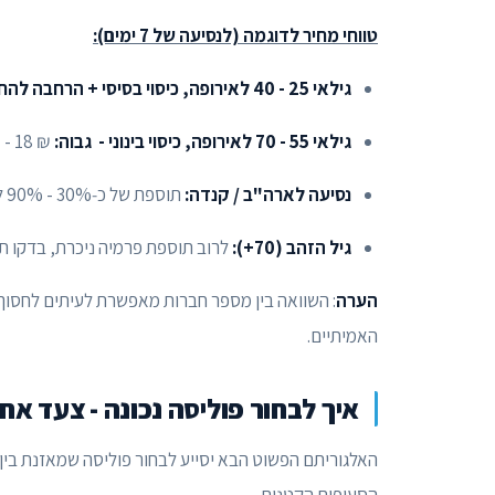
טווחי מחיר לדוגמה (לנסיעה של 7 ימים):
גילאי 25 - 40 לאירופה, כיסוי בסיסי + הרחבה להחמרת מצב קיים
גילאי 55 - 70 לאירופה, כיסוי בינוני - גבוה:
₪ 18 - ₪ 40 ליום.
נסיעה לארה"ב / קנדה:
תוספת של כ‑30% - 90% לעומת אירופה, לפי גבולות הכיסוי.
גיל הזהב (70+):
לרוב תוספת פרמיה ניכרת, בדקו תנא
הערה
: השוואה בין מספר חברות מאפשרת לעיתים לחסוך ע
האמיתיים.
איך לבחור פוליסה נכונה - צעד אח
האלגוריתם הפשוט הבא יסייע לבחור פוליסה שמאזנת בין מ