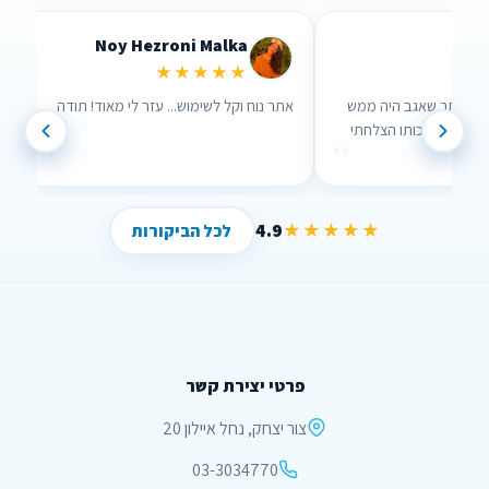
Lidor Levi
Chen Parizer Z
★★★★★
★★★
 אנשים שבאמת אכפת להם!
ערכתי השוואה דרך האתר שאגב היה ממש
נוח לשימוש וממש עזר לי , בזכותו הצלחתי
”
”
לחסוך הרבה כסף !
4.9
★★★★★
לכל הביקורות
פרטי יצירת קשר
צור יצחק, נחל איילון 20
03-3034770