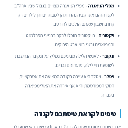
מפלי הניאגרה
- מפלי הניאגרה מצויים בגבול שבין ארה"ב
לקנדה והם אטרקציה נהדרת הן למבוגרים והן לילדים רק
קחו בחשבון שאתם הולכים להירטב.
ויקטוריה
- בויקטוריה תוכלו לבקר בבנייני הפרלמנט
והמפוארים ובגני בוצ'ארט הירוקים.
ונקובר
- לאנשי הלילה מביניכם נמליץ על ונקובר הנחשבת
לשופעת חיי לילה, מועדונים וברים.
ויסלר
- ויסלר היא עיירה בקנדה המציעה את אטרקציית
הסקי המפורסמת והיא אף אירחה את האולימפיאדה
בעברה.
טיפים לקראת טיסתכם לקנדה
אז רכשתם ביטוח נסיעות לקנדה? בראבו! עכשיו כדאי שתעכלו