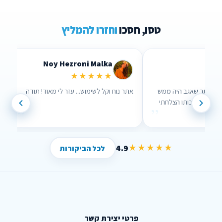
טסו, חסכו
וחזרו להמליץ
Lidor Levi
Chen Parizer Z
★★★★★
★★
אנשים שבאמת אכפת להם!
ערכתי השוואה דרך האתר שאגב היה ממש
נוח לשימוש וממש עזר לי , בזכותו הצלחתי
”
”
לחסוך הרבה כסף !
4.9
★★★★★
לכל הביקורות
פרטי יצירת קשר