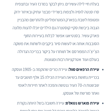
בעלת חיי לילה עשירים. ניתן לבקר במרכז העיר ובתצפית
סרו סנטה לוסיה ולצפות בשרידי מבצר עתיק ובאיזור ירוק
ומטופח לשבת בפארק המטרופוליטן ולהתרשם מהבניין
הגבוה ביבשת סקיי קוסטנרה גם הילדים יוכלו להנות מלונה
פארק עשיר. בסנטיאגו אפשר לבלות בעיירות החוף
הסובבות אותה או לעשות סיור ביקבים ולשתות את משקה
הצ'יצ'ה המפורסם אל תוותרו על ביקור בבריכה הגדולה
בעולם ועוד אטרקציות רבות ומגוונות.
עיירת הרפאים סוול:
עיירת כורים שהוקמה ב-1905 ועסקה
בכריית נחושת בשיאה העיירה הכילה 15 אלף תושבים עד
שבשנות ה-70 העיר ננטשה והפכה לאתר תיירות לאומי
ואתר מורשת של אונסקו.
עיירת פוארטו נטאלס:
עיירה חשובה בשל היותה נקודת
הגישה לפארק הלאומי טורס דל פיינה שם ניתן לעשות