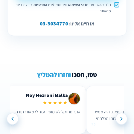
הנני מאשר את
תנאי השימוש
ואת
מדיניות הפרטיות
וקבלת דיוור
מהאתר.
03-3034770
או חייגו אלינו:
טסו, חסכו
וחזרו להמליץ
Lidor Levi
Chen Parizer Z
★★★★★
★★★
 אנשים שבאמת אכפת להם!
ערכתי השוואה דרך האתר שאגב היה ממש
נוח לשימוש וממש עזר לי , בזכותו הצלחתי
”
”
לחסוך הרבה כסף !