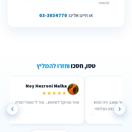
מהאתר.
03-3034770
או חייגו אלינו:
טסו, חסכו
וחזרו להמליץ
Noy Hezroni Malka
Lidor Levi
★★★★★
★★★★★
רכתי השוואה דרך האתר שאגב היה ממש
אתר נוח וקל לשימוש... עזר לי מאוד
וח לשימוש וממש עזר לי , בזכותו הצלחתי
”
חסוך הרבה כסף !