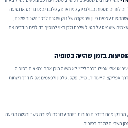
ה -
מטיילים רבים שמגיעים לסופיה, משכירים רכב ונוסעים לטייל באזור
יום לערים נוספות בבולגריה, כמו וארנה, פלובדיב או בורגס או נסיעה
שתתפות עצמית כיוון שבמקרה של נזק שנגרם לרכב השכור שלכם,
מית שיעמיס על הטיול שלכם ולכן רצוי להוסיף בדולרים בודדים את
סיעות בזמן שהייה בסופיה
עיר או אולי אפילו בכפר ליד? לא משנה היכן אתם נמצאים בסופיה
ך אפליקציה ייעודית, מייל, פקס, טלפון ולפעמים אפילו דרך רשתות
, תבדקו מהם הדרכים הנוחות ביותר עבורכם ליצירת קשר והגשת תביעה
ן השהייה שלכם בסופיה.