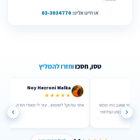
03-3034770
או חייגו אלינו:
טסו, חסכו
וחזרו להמליץ
Lidor Levi
Chen Parizer Z
★★★★★
★★★
 אנשים שבאמת אכפת להם!
ערכתי השוואה דרך האתר שאגב היה ממש
נוח לשימוש וממש עזר לי , בזכותו הצלחתי
”
”
לחסוך הרבה כסף !