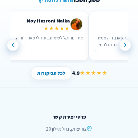
Lidor Levi
Chen Parizer Z
★★★★★
★★
אנשים שבאמת אכפת להם!
ערכתי השוואה דרך האתר שאגב היה ממש
נוח לשימוש וממש עזר לי , בזכותו הצלחתי
”
”
לחסוך הרבה כסף !
4.9
★★★★★
לכל הביקורות
פרטי יצירת קשר
צור יצחק, נחל איילון 20