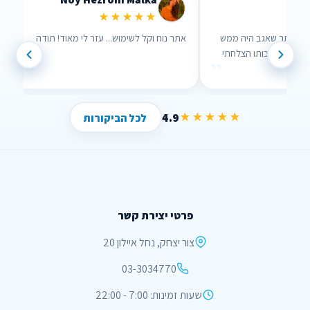
★★★★★
★★
שים שבאמת אכפת להם!
ערכתי השוואה דרך האתר שאגב היה ממש
א
נוח לשימוש וממש עזר לי , בזכותו הצלחתי
”
”
לחסוך הרבה כסף !
4.9
★★★★★
לכל הביקורות
פרטי יצירת קשר
צור יצחק, נחל איילון 20
03-3034770
שעות זמינות: 7:00 - 22:00