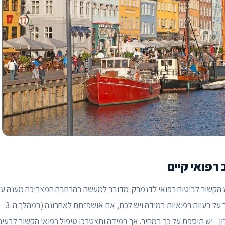
רפואי קיים
ע הקשור לביטוח רפואי לדנמרק. מדובר למעשה בהרחבה המצריכה מענה על
שאלון רפואי קצר ולעיתים גם אישור רפואי. עליכם להצהיר על בעיות רפואיות במידה ויש לכם, אם אושפזתם לאחרונה (במהלך ה-3
ן - יש תוספת על כך במחיר. אך במידה ותצטרכו טיפול רפואי הקשור לבעיה